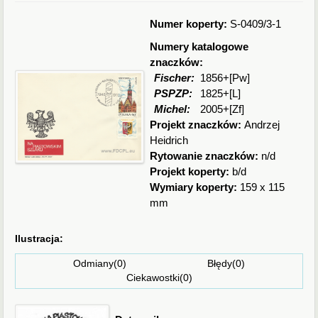
Numer koperty:
S-0409/3-1
Numery katalogowe
znaczków:
Fischer:
1856+[Pw]
PSPZP:
1825+[L]
Michel:
2005+[Zf]
Projekt znaczków:
Andrzej
Heidrich
Rytowanie znaczków:
n/d
Projekt koperty:
b/d
Wymiary koperty:
159 x 115
mm
Ilustracja:
Odmiany(0) Błędy(0)
Ciekawostki(0)