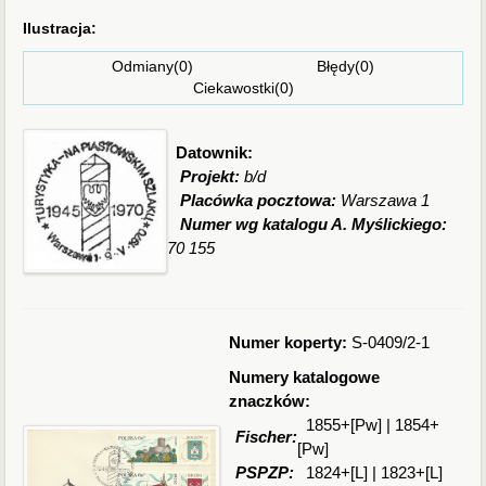
Ilustracja:
Odmiany(0) Błędy(0)
Ciekawostki(0)
Datownik:
Projekt:
b/d
Placówka pocztowa:
Warszawa 1
Numer wg katalogu A. Myślickiego:
70 155
Numer koperty:
S-0409/2-1
Numery katalogowe
znaczków:
1855+[Pw] | 1854+
Fischer:
[Pw]
PSPZP:
1824+[L] | 1823+[L]