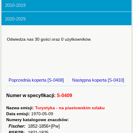
2010-2019
2020-2029
Odwiedza nas 30 gości oraz 0 użytkowników.
Poprzednia koperta [S-0408]
Następna koperta [S-0410]
Numer w specyfikacji:
S-0409
Nazwa emisji:
Turystyka - na piastowskim szlaku
Data emisji:
1970-05-09
Numery katalogowe znaczków:
Fischer:
1852-1856+[Pw]
PSPZP:
1821-1825