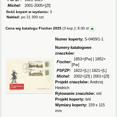
Michel:
2001-2005+[Zf]
Ilość kopert w wydaniu:
3
Nakład:
po 21 300 szt.
Cena wg katalogu Fischer 2025
(3 kop.)
:
8.00 zł
Numer koperty:
S-0409/1-1
Numery katalogowe
znaczków:
1853+[Pw] | 1852+
Fischer:
[Pw]
PSPZP:
1822+[L] | 1821+[L]
Michel:
2002+[Zf] | 2001+[Zf]
Projekt znaczków:
Andrzej
Heidrich
Rytowanie znaczków:
n/d
Projekt koperty:
b/d
Wymiary koperty:
159 x 115
mm