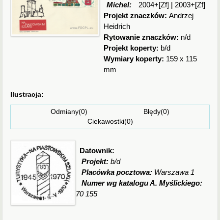
Michel:
2004+[Zf] | 2003+[Zf]
Projekt znaczków:
Andrzej
Heidrich
Rytowanie znaczków:
n/d
Projekt koperty:
b/d
Wymiary koperty:
159 x 115
mm
Ilustracja:
Odmiany(0) Błędy(0)
Ciekawostki(0)
Datownik:
Projekt:
b/d
Placówka pocztowa:
Warszawa 1
Numer wg katalogu A. Myślickiego:
70 155