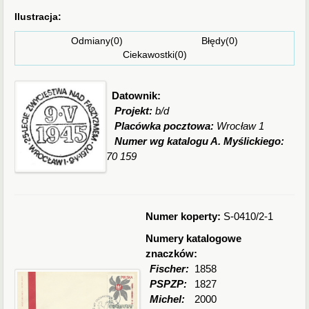
Ilustracja:
Odmiany(0) Błędy(0)
Ciekawostki(0)
Datownik:
Projekt:
b/d
Placówka pocztowa:
Wrocław 1
Numer wg katalogu A. Myślickiego:
70 159
Numer koperty:
S-0410/2-1
Numery katalogowe
znaczków:
Fischer:
1858
PSPZP:
1827
Michel:
2000