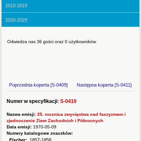
2010-2019
2020-2029
Odwiedza nas 36 gości oraz 0 użytkowników.
Poprzednia koperta [S-0409]
Następna koperta [S-0411]
Numer w specyfikacji:
S-0410
Nazwa emisji:
25. rocznica zwycięstwa nad faszyzmem i
zjednoczenie Ziem Zachodnich i Północnych
Data emisji:
1970-05-09
Numery katalogowe znaczków:
Fischer:
1857-1858