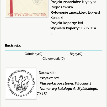
Projekt znaczków:
Krystyna
Rogaczewska
Rytowanie znaczków:
Edward
Konecki
Projekt koperty:
b/d
Wymiary koperty:
159 x 114
mm
Ilustracja:
Odmiany(0) Błędy(0)
Ciekawostki(0)
Datownik:
Projekt:
b/d
Placówka pocztowa:
Wrocław 1
Numer wg katalogu A. Myślickiego:
70 158