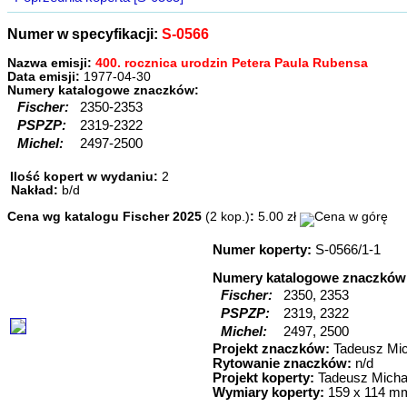
Numer w specyfikacji:
S-0566
Nazwa emisji:
400. rocznica urodzin Petera Paula Rubensa
Data emisji:
1977-04-30
Numery katalogowe znaczków:
Fischer:
2350-2353
PSPZP:
2319-2322
Michel:
2497-2500
Ilość kopert w wydaniu:
2
Nakład:
b/d
Cena wg katalogu Fischer 2025
(2 kop.)
:
5.00 zł
Numer koperty:
S-0566/1-1
Numery katalogowe znaczków
Fischer:
2350, 2353
PSPZP:
2319, 2322
Michel:
2497, 2500
Projekt znaczków:
Tadeusz Mi
Rytowanie znaczków:
n/d
Projekt koperty:
Tadeusz Micha
Wymiary koperty:
159 x 114 m