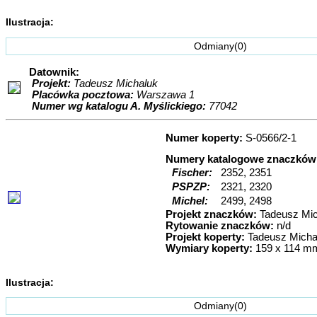
Ilustracja:
Odmiany(0) Bł
Datownik:
Projekt:
Tadeusz Michaluk
Placówka pocztowa:
Warszawa 1
Numer wg katalogu A. Myślickiego:
77042
Numer koperty:
S-0566/2-1
Numery katalogowe znaczków
Fischer:
2352, 2351
PSPZP:
2321, 2320
Michel:
2499, 2498
Projekt znaczków:
Tadeusz Mi
Rytowanie znaczków:
n/d
Projekt koperty:
Tadeusz Micha
Wymiary koperty:
159 x 114 m
Ilustracja:
Odmiany(0) Bł