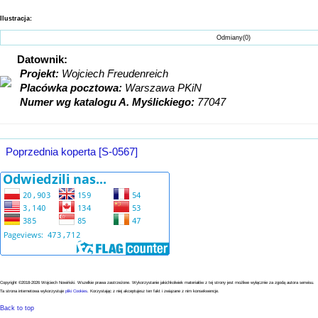
Ilustracja:
Odmiany(0) Bł
Datownik:
Projekt:
Wojciech Freudenreich
Placówka pocztowa:
Warszawa PKiN
Numer wg katalogu A. Myślickiego:
77047
Poprzednia koperta [S-0567]
Copyright ©2018-2026 Wojciech Nowiński. Wszelkie prawa zastrzeżone.
Wykorzystanie jakichkolwiek materiałów z tej strony jest możliwe wyłącznie za zgodą autora serwisu.
Ta strona internetowa wykorzystuje
pliki Cookies
. Korzystając z niej akceptujesz ten fakt i związane z nim konsekwencje.
Back to top