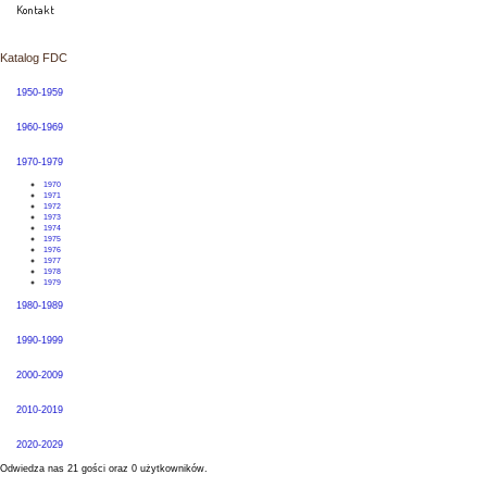
Kontakt
Katalog FDC
1950-1959
1960-1969
1970-1979
1970
1971
1972
1973
1974
1975
1976
1977
1978
1979
1980-1989
1990-1999
2000-2009
2010-2019
2020-2029
Odwiedza nas 21 gości oraz 0 użytkowników.