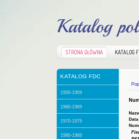
Katalog po
STRONA GŁÓWNA
KATALOG 
KATALOG FDC
Pop
1950-1959
Nume
1960-1969
Nazw
Data
1970-1979
Nume
Fis
1980-1989