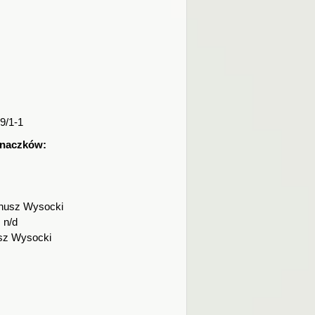
9/1-1
znaczków:
nusz Wysocki
:
n/d
sz Wysocki