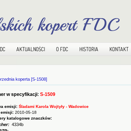
lskich kopert FDC
FDC
AKTUALNOŚCI
O FDC
HISTORIA
KONTAKT
rzednia koperta [S-1508]
r w specyfikacji:
S-1509
a emisji:
Śladami Karola Wojtyły - Wadowice
 emisji:
2010-05-18
ry katalogowe znaczków:
cher:
4334b