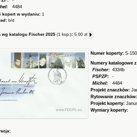
PZP:
-
hel:
4484
ć kopert w wydaniu:
1
ład:
b/d
 wg katalogu Fischer 2025
(1 kop.)
:
5.00 zł
Numer koperty:
S-150
Numery katalogowe 
Fischer:
4334b
PSPZP:
-
Michel:
4484
Projekt znaczków:
Ja
Rytowanie znaczków
Projekt koperty:
Janu
Wymiary koperty:
racja: