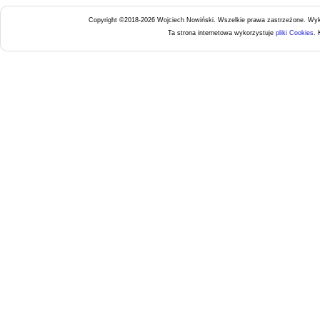
Copyright ©2018-2026 Wojciech Nowiński. Wszelkie prawa zastrzeżone.
Wyk
Ta strona internetowa wykorzystuje
pliki Cookies
. 