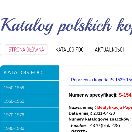
Katalog polskich k
STRONA GŁÓWNA
KATALOG FDC
AKTUALNOŚCI
KATALOG FDC
Poprzednia koperta [S-1539-15
1950-1959
Numer w specyfikacji:
S-154
1960-1969
Nazwa emisji:
Beatyfikacja Papi
Data emisji:
2011-04-28
1970-1979
Numery katalogowe znaczków:
Fischer:
4370 (blok 228)
1980-1989