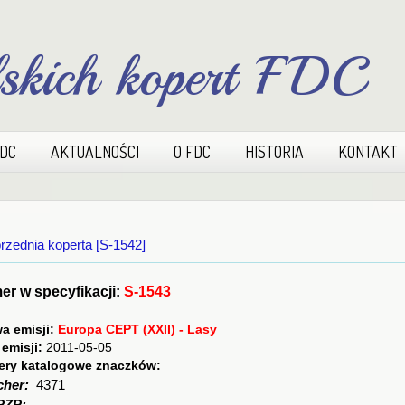
lskich kopert FDC
FDC
AKTUALNOŚCI
O FDC
HISTORIA
KONTAKT
rzednia koperta [S-1542]
r w specyfikacji:
S-1543
a emisji:
Europa CEPT (XXII) - Lasy
 emisji:
2011-05-05
ry katalogowe znaczków:
cher:
4371