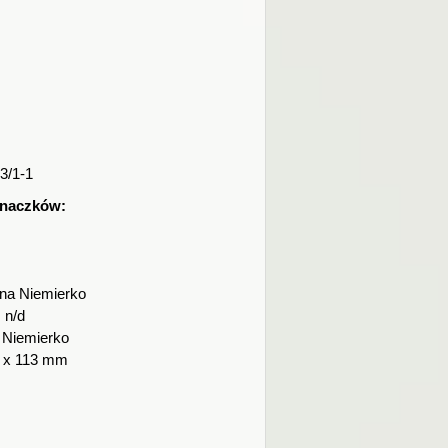
3/1-1
znaczków:
na Niemierko
:
n/d
 Niemierko
 x 113 mm