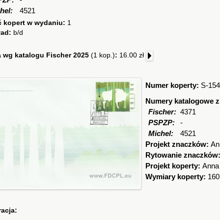
PZP:
-
hel:
4521
ć kopert w wydaniu:
1
ład:
b/d
 wg katalogu Fischer 2025
(1 kop.)
:
16.00 zł
Numer koperty:
S-154
Numery katalogowe 
Fischer:
4371
PSPZP:
-
Michel:
4521
Projekt znaczków:
An
Rytowanie znaczków
Projekt koperty:
Anna
Wymiary koperty:
160
racja: