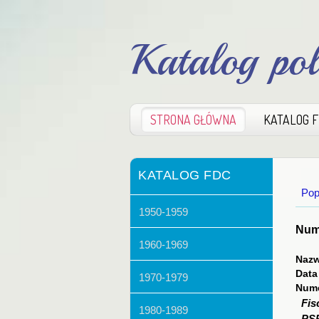
Katalog po
STRONA GŁÓWNA
KATALOG 
KATALOG FDC
Pop
1950-1959
Nume
1960-1969
Nazw
Data
1970-1979
Nume
Fis
1980-1989