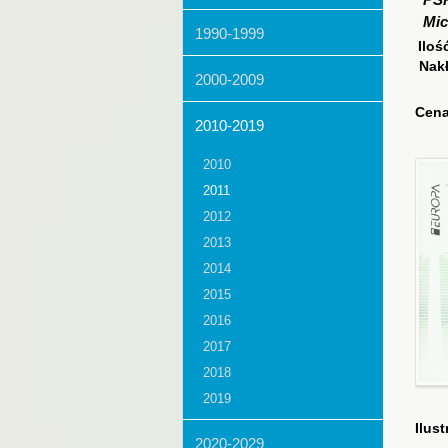
PS
Mic
1990-1999
Iloś
Nak
2000-2009
Cena
2010-2019
2010
2011
2012
2013
2014
2015
2016
2017
2018
2019
Ilust
2020-2029