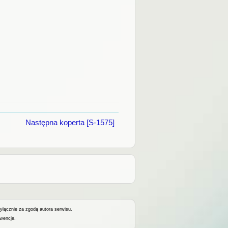
Następna koperta [S-1575]
wyłącznie za zgodą autora serwisu.
kwencje.