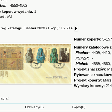
PZP:
-
hel:
4559-4562
ć kopert w wydaniu:
1
ład:
b/d
 wg katalogu Fischer 2025
(1 kop.)
:
16.50 zł
Numer koperty:
S-157
Numery katalogowe 
Fischer:
4409, 4410,
PSPZP:
-
Michel:
4559, 4560,
Projekt znaczków:
Ma
Rytowanie znaczków
Projekt koperty:
Marz
Wymiary koperty:
214
racja:
Odmiany(0) Błędy(0