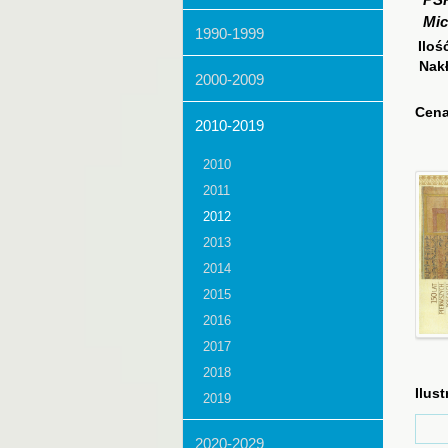
PS
Mic
1990-1999
Iloś
Nak
2000-2009
Cena
2010-2019
2010
2011
2012
2013
2014
2015
2016
2017
2018
Ilust
2019
2020-2029