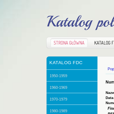
Katalog po
STRONA GŁÓWNA
KATALOG 
KATALOG FDC
Pop
1950-1959
Nume
1960-1969
Nazw
Data
1970-1979
Nume
Fis
1980-1989