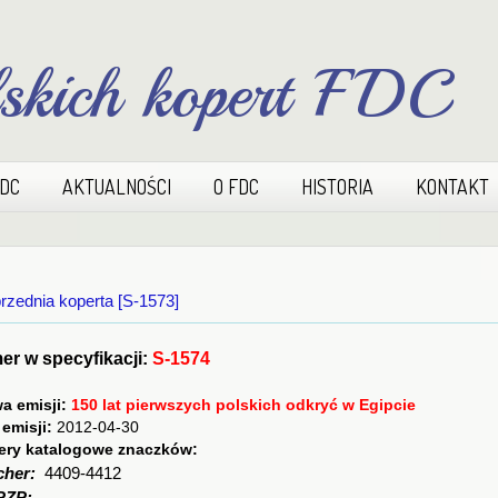
lskich kopert FDC
FDC
AKTUALNOŚCI
O FDC
HISTORIA
KONTAKT
rzednia koperta [S-1573]
r w specyfikacji:
S-1574
a emisji:
150 lat pierwszych polskich odkryć w Egipcie
 emisji:
2012-04-30
ry katalogowe znaczków:
cher:
4409-4412