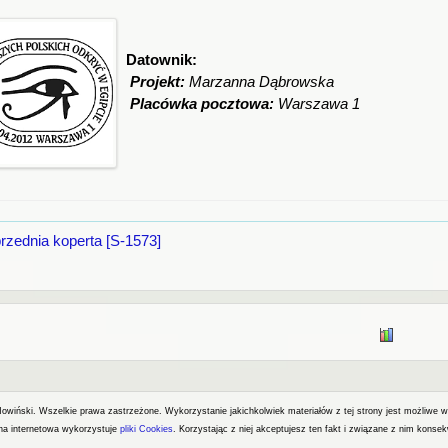
Datownik:
Projekt:
Marzanna Dąbrowska
Placówka pocztowa:
Warszawa 1
rzednia koperta [S-1573]
Nowiński. Wszelkie prawa zastrzeżone.
Wykorzystanie jakichkolwiek materiałów z tej strony jest możliwe 
ona internetowa wykorzystuje
pliki Cookies
. Korzystając z niej akceptujesz ten fakt i związane z nim konse