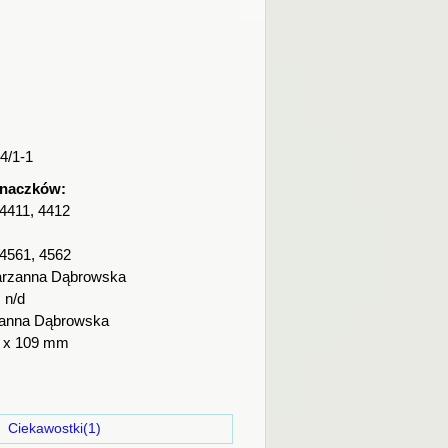
4/1-1
znaczków:
 4411, 4412
 4561, 4562
rzanna Dąbrowska
:
n/d
anna Dąbrowska
 x 109 mm
)
Ciekawostki(1)