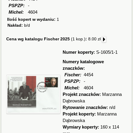
PSPZP:
-
Michel:
4604
Ilość kopert w wydaniu:
1
Nakład:
b/d
Cena wg katalogu Fischer 2025
(1 kop.)
:
8.00 zł
Numer koperty:
S-1605/1-1
Numery katalogowe
znaczków:
Fischer:
4454
PSPZP:
-
Michel:
4604
Projekt znaczków:
Marzanna
Dąbrowska
Rytowanie znaczków:
n/d
Projekt koperty:
Marzanna
Dąbrowska
Wymiary koperty:
160 x 114