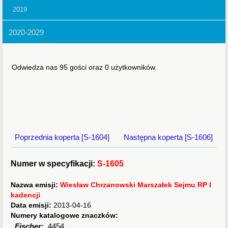
2019
2020-2029
Odwiedza nas 95 gości oraz 0 użytkowników.
Poprzednia koperta [S-1604]
Następna koperta [S-1606]
Numer w specyfikacji:
S-1605
Nazwa emisji:
Wiesław Chrzanowski Marszałek Sejmu RP I
kadencji
Data emisji:
2013-04-16
Numery katalogowe znaczków:
Fischer:
4454