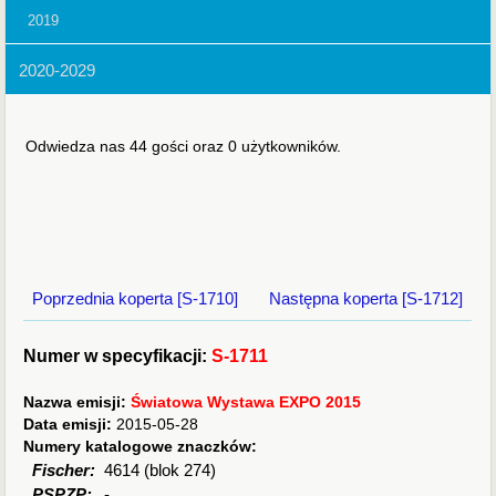
2019
2020-2029
Odwiedza nas 44 gości oraz 0 użytkowników.
Poprzednia koperta [S-1710]
Następna koperta [S-1712]
Numer w specyfikacji:
S-1711
Nazwa emisji:
Światowa Wystawa EXPO 2015
Data emisji:
2015-05-28
Numery katalogowe znaczków:
Fischer:
4614 (blok 274)
PSPZP:
-