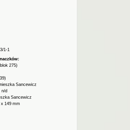
3/1-1
znaczków:
blok 275)
39)
nieszka Sancewicz
:
n/d
eszka Sancewicz
 x 149 mm