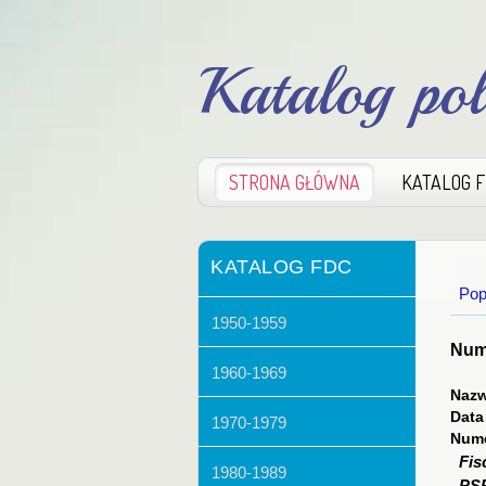
Katalog po
STRONA GŁÓWNA
KATALOG 
KATALOG FDC
Pop
1950-1959
Nume
1960-1969
Nazw
Data
1970-1979
Nume
Fis
1980-1989