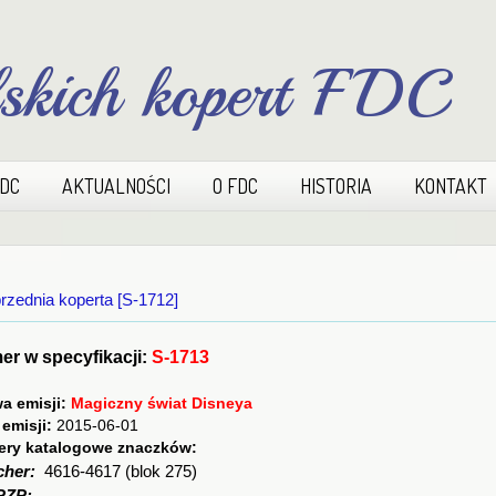
lskich kopert FDC
FDC
AKTUALNOŚCI
O FDC
HISTORIA
KONTAKT
rzednia koperta [S-1712]
r w specyfikacji:
S-1713
a emisji:
Magiczny świat Disneya
 emisji:
2015-06-01
ry katalogowe znaczków:
cher:
4616-4617 (blok 275)