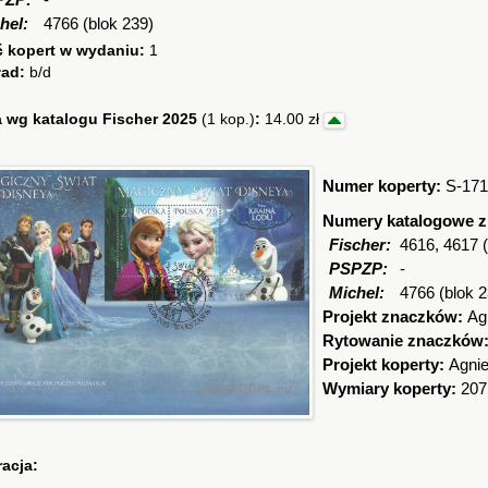
PZP:
-
hel:
4766 (blok 239)
ć kopert w wydaniu:
1
ład:
b/d
 wg katalogu Fischer 2025
(1 kop.)
:
14.00 zł
Numer koperty:
S-171
Numery katalogowe 
Fischer:
4616, 4617 (
PSPZP:
-
Michel:
4766 (blok 2
Projekt znaczków:
Ag
Rytowanie znaczków
Projekt koperty:
Agni
Wymiary koperty:
207
racja: