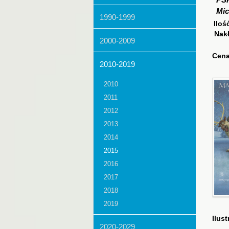
PS
Mic
1990-1999
Iloś
Nak
2000-2009
Cena
2010-2019
2010
2011
2012
2013
2014
2015
2016
2017
2018
2019
Ilust
2020-2029