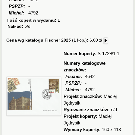
PSPZP:
-
Michel:
4792
Ilość kopert w wydaniu:
1
Nakład:
b/d
Cena wg katalogu Fischer 2025
(1 kop.)
:
6.00 zł
Numer koperty:
S-1729/1-1
Numery katalogowe
znaczków:
Fischer:
4642
PSPZP:
-
Michel:
4792
Projekt znaczków:
Maciej
Jędrysik
Rytowanie znaczków:
n/d
Projekt koperty:
Maciej
Jędrysik
Wymiary koperty:
160 x 113