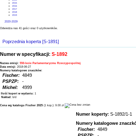
2015
2016
2017
2018
2019
2020-2029
Odwiedza nas 41 gości oraz 0 użytkowników.
Poprzednia koperta [S-1891]
Numer w specyfikacji:
S-1892
Nazwa emisji:
550-lecie Parlamentaryzmu Rzeczypospolitej
Data emisji:
2018-06-27
Numery katalogowe znaczków:
Fischer:
4849
PSPZP:
-
Michel:
4999
Ilość kopert w wydaniu:
1
Nakład:
b/d
Cena wg katalogu Fischer 2025
(1 kop.)
:
9.00 zł
Numer koperty:
S-1892/1-1
Numery katalogowe znaczk
Fischer:
4849
PSPZP:
-