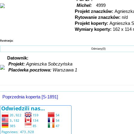
Michel:
4999
Projekt znaczków:
Agnieszk
Rytowanie znaczków:
n/d
Projekt koperty:
Agnieszka 
Wymiary koperty:
162 x 114
Ilustracja:
Odmiany(0) Bł
Datownik:
Projekt:
Agnieszka Sobczyńska
Placówka pocztowa:
Warszawa 1
Poprzednia koperta [S-1891]