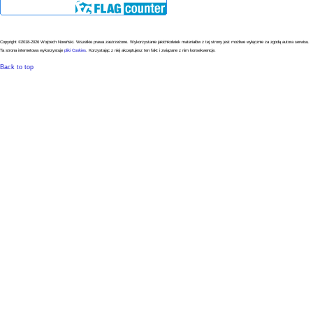
Copyright ©2018-2026 Wojciech Nowiński. Wszelkie prawa zastrzeżone.
Wykorzystanie jakichkolwiek materiałów z tej strony jest możliwe wyłącznie za zgodą autora serwisu.
Ta strona internetowa wykorzystuje
pliki Cookies
. Korzystając z niej akceptujesz ten fakt i związane z nim konsekwencje.
Back to top