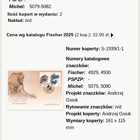
Michel:
5079-5082
Ilość kopert w wydaniu:
2
Nakład:
b/d
Cena wg katalogu Fischer 2025
(2 kop.)
:
22.00 zł
Numer koperty:
S-1939/1-1
Numery katalogowe
znaczków:
Fischer:
4929, 4930
PSPZP:
-
Michel:
5079, 5080
Projekt znaczków:
Andrzej
Gosik
Rytowanie znaczków:
n/d
Projekt koperty:
Andrzej Gosik
Wymiary koperty:
161 x 115
mm