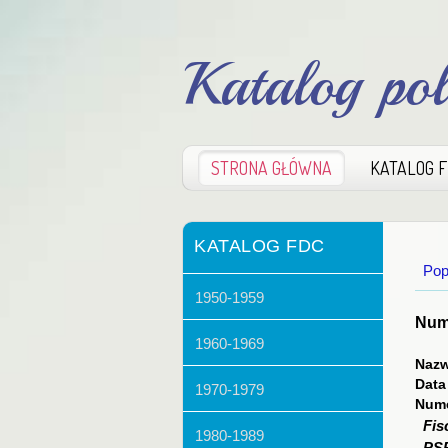
Katalog po
STRONA GŁÓWNA
KATALOG 
KATALOG FDC
Pop
1950-1959
Nume
1960-1969
Nazw
Data
1970-1979
Nume
Fis
1980-1989