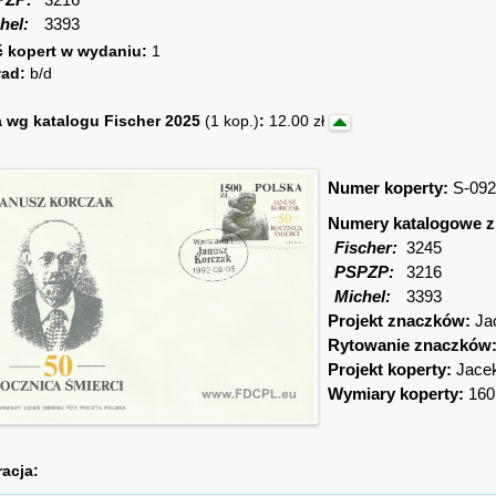
PZP:
3216
hel:
3393
ć kopert w wydaniu:
1
ład:
b/d
 wg katalogu Fischer 2025
(1 kop.)
:
12.00 zł
Numer koperty:
S-092
Numery katalogowe 
Fischer:
3245
PSPZP:
3216
Michel:
3393
Projekt znaczków:
Ja
Rytowanie znaczków
Projekt koperty:
Jace
Wymiary koperty:
160
racja: