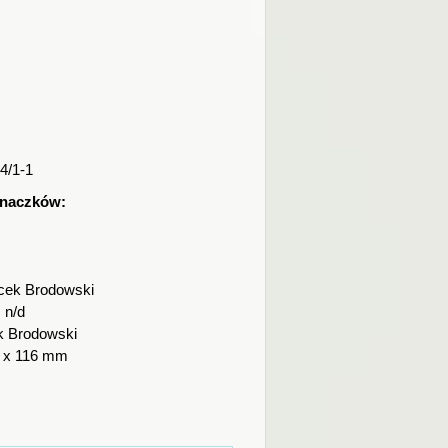
4/1-1
znaczków:
cek Brodowski
:
n/d
k Brodowski
 x 116 mm