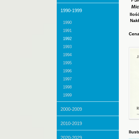
PS
Mic
1990-1999
Iloś
Nak
1990
1991
Cena
1992
1993
1994
1995
1996
1997
1998
1999
2000-2009
2010-2019
Ilust
2020-2029