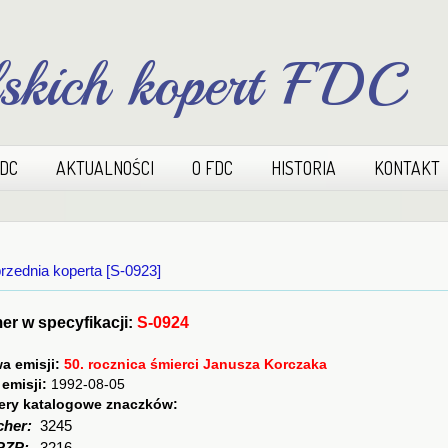
lskich kopert FDC
FDC
AKTUALNOŚCI
O FDC
HISTORIA
KONTAKT
rzednia koperta [S-0923]
r w specyfikacji:
S-0924
a emisji:
50. rocznica śmierci Janusza Korczaka
 emisji:
1992-08-05
ry katalogowe znaczków:
cher:
3245