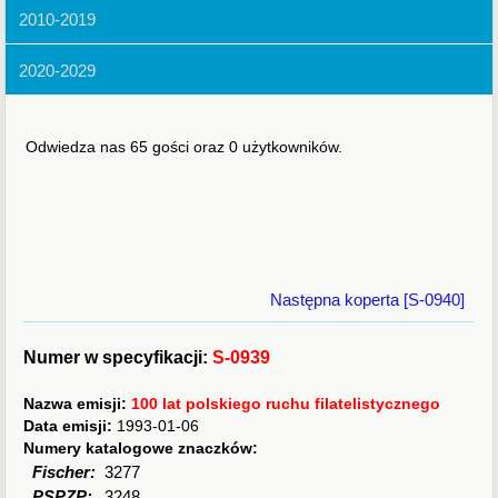
2010-2019
2020-2029
Odwiedza nas 65 gości oraz 0 użytkowników.
Następna koperta [S-0940]
Numer w specyfikacji:
S-0939
Nazwa emisji:
100 lat polskiego ruchu filatelistycznego
Data emisji:
1993-01-06
Numery katalogowe znaczków:
Fischer:
3277
PSPZP:
3248