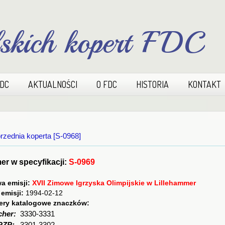
lskich kopert FDC
FDC
AKTUALNOŚCI
O FDC
HISTORIA
KONTAKT
rzednia koperta [S-0968]
r w specyfikacji:
S-0969
a emisji:
XVII Zimowe Igrzyska Olimpijskie w Lillehammer
 emisji:
1994-02-12
ry katalogowe znaczków:
cher:
3330-3331