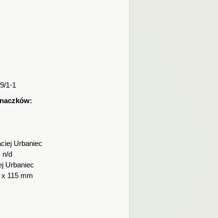
9/1-1
znaczków:
ciej Urbaniec
:
n/d
j Urbaniec
 x 115 mm