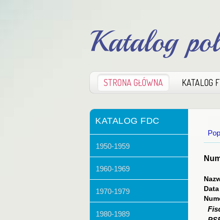
Katalog po
STRONA GŁÓWNA
KATALOG 
KATALOG FDC
Pop
1950-1959
Nume
1960-1969
Nazw
Data
1970-1979
Nume
Fis
1980-1989