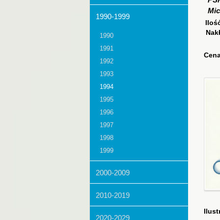
PS
Mic
1990-1999
Iloś
Nak
1990
1991
Cena
1992
1993
1994
1995
1996
1997
1998
1999
2000-2009
2010-2019
Ilust
2020-2029