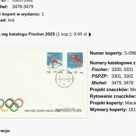
PZP:
3301-3302
hel:
3478-3479
ć kopert w wydaniu:
1
ład:
b/d
 wg katalogu Fischer 2025
(1 kop.)
:
9.00 zł
Numer koperty:
S-096
Numery katalogowe 
Fischer:
3330, 3331
PSPZP:
3301, 3302
Michel:
3479, 3478
Projekt znaczków:
Ma
Rytowanie znaczków
Projekt koperty:
Macie
Wymiary koperty:
161
racja: