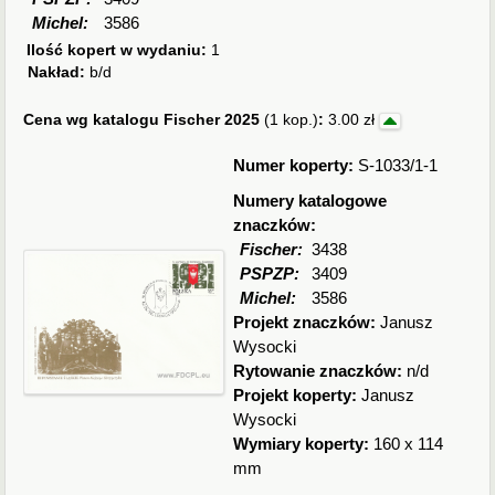
Michel:
3586
Ilość kopert w wydaniu:
1
Nakład:
b/d
Cena wg katalogu Fischer 2025
(1 kop.)
:
3.00 zł
Numer koperty:
S-1033/1-1
Numery katalogowe
znaczków:
Fischer:
3438
PSPZP:
3409
Michel:
3586
Projekt znaczków:
Janusz
Wysocki
Rytowanie znaczków:
n/d
Projekt koperty:
Janusz
Wysocki
Wymiary koperty:
160 x 114
mm