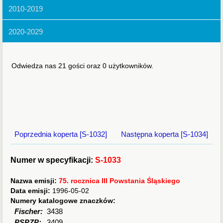
2010-2019
2020-2029
Odwiedza nas 21 gości oraz 0 użytkowników.
Poprzednia koperta [S-1032]
Następna koperta [S-1034]
Numer w specyfikacji:
S-1033
Nazwa emisji:
75. rocznica III Powstania Śląskiego
Data emisji:
1996-05-02
Numery katalogowe znaczków:
Fischer:
3438
PSPZP:
3409