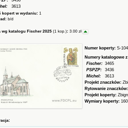
PZP:
3436
hel:
3613
ć kopert w wydaniu:
1
ład:
b/d
 wg katalogu Fischer 2025
(1 kop.)
:
3.00 zł
Numer koperty:
S-104
Numery katalogowe 
Fischer:
3465
PSPZP:
3436
Michel:
3613
Projekt znaczków:
Zb
Rytowanie znaczków
Projekt koperty:
Zbign
Wymiary koperty:
160
racja: