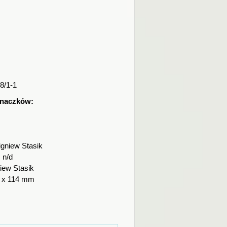
8/1-1
znaczków:
igniew Stasik
:
n/d
iew Stasik
 x 114 mm