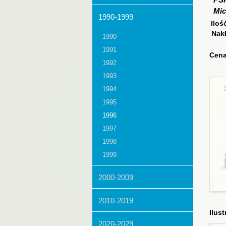
PS
Mic
1990-1999
Iloś
Nak
1990
1991
Cena
1992
1993
1994
1995
1996
1997
1998
1999
2000-2009
2010-2019
Ilust
2020-2029