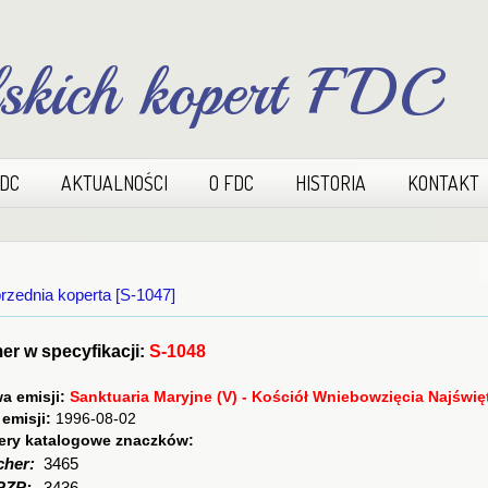
lskich kopert FDC
FDC
AKTUALNOŚCI
O FDC
HISTORIA
KONTAKT
rzednia koperta [S-1047]
r w specyfikacji:
S-1048
a emisji:
Sanktuaria Maryjne (V) - Kościół Wniebowzięcia Najświę
 emisji:
1996-08-02
ry katalogowe znaczków:
cher:
3465