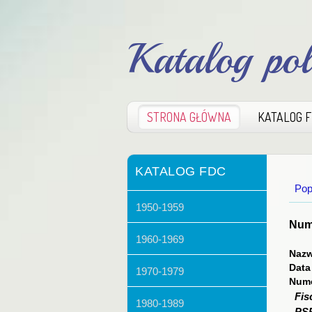
Katalog po
STRONA GŁÓWNA
KATALOG 
KATALOG FDC
Pop
1950-1959
Nume
1960-1969
Nazw
Data
1970-1979
Nume
Fis
1980-1989