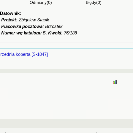
Odmiany(0) Błędy(0) Ciekaw
Datownik:
Projekt:
Zbigniew Stasik
Placówka pocztowa:
Brzostek
Numer wg katalogu S. Kwoki:
76/188
rzednia koperta [S-1047]