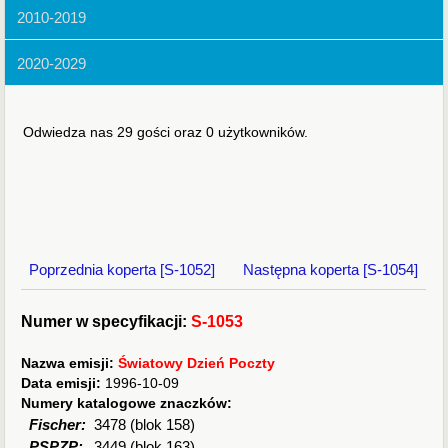
2010-2019
2020-2029
Odwiedza nas 29 gości oraz 0 użytkowników.
Poprzednia koperta [S-1052]
Następna koperta [S-1054]
Numer w specyfikacji:
S-1053
Nazwa emisji:
Światowy Dzień Poczty
Data emisji:
1996-10-09
Numery katalogowe znaczków:
Fischer:
3478 (blok 158)
PSPZP:
3449 (blok 163)