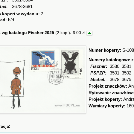
PZP:
3501-3504
hel:
3678-3681
ć kopert w wydaniu:
2
ład:
b/d
 wg katalogu Fischer 2025
(2 kop.)
:
6.00 zł
Numer koperty:
S-108
Numery katalogowe 
Fischer:
3530, 3531
PSPZP:
3501, 3502
Michel:
3678, 3679
Projekt znaczków:
An
Rytowanie znaczków
Projekt koperty:
Andr
Wymiary koperty:
160
racja: