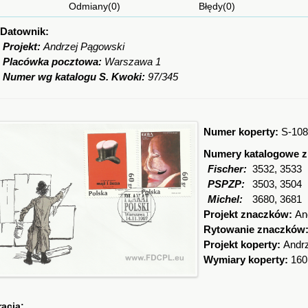
Odmiany(0) Błędy(0) Ciekaw
Datownik:
Projekt:
Andrzej Pągowski
Placówka pocztowa:
Warszawa 1
Numer wg katalogu S. Kwoki:
97/345
Numer koperty:
S-108
Numery katalogowe 
Fischer:
3532, 3533
PSPZP:
3503, 3504
Michel:
3680, 3681
Projekt znaczków:
An
Rytowanie znaczków
Projekt koperty:
Andr
Wymiary koperty:
160
racja: