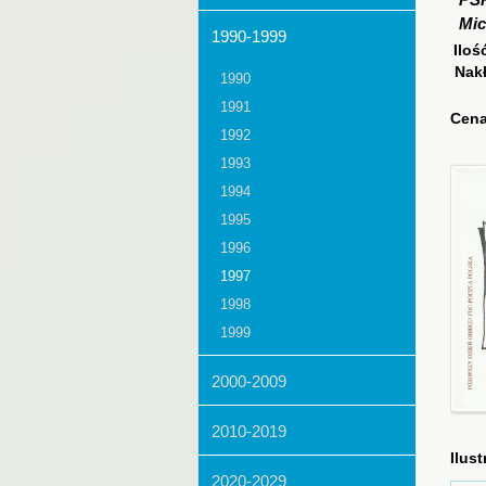
PS
Mic
1990-1999
Iloś
Nak
1990
1991
Cena
1992
1993
1994
1995
1996
1997
1998
1999
2000-2009
2010-2019
Ilust
2020-2029