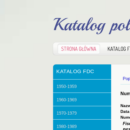
Katalog po
STRONA GŁÓWNA
KATALOG 
KATALOG FDC
Pop
1950-1959
Nume
1960-1969
Nazw
Data
1970-1979
Nume
Fis
1980-1989