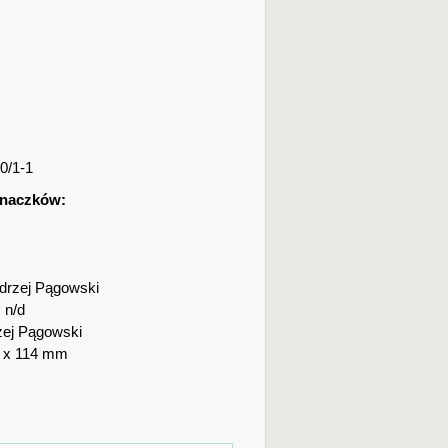
0/1-1
znaczków:
drzej Pągowski
:
n/d
zej Pągowski
 x 114 mm