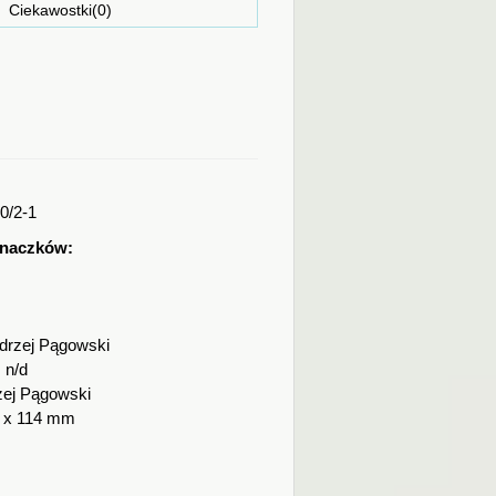
ostki(0)
0/2-1
znaczków:
drzej Pągowski
:
n/d
zej Pągowski
 x 114 mm