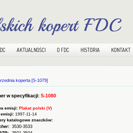
lskich kopert FDC
FDC
AKTUALNOŚCI
O FDC
HISTORIA
KONTAKT
rzednia koperta [S-1079]
r w specyfikacji:
S-1080
a emisji:
Plakat polski (V)
 emisji:
1997-11-14
ry katalogowe znaczków:
cher:
3530-3533