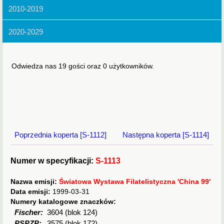
2010-2019
2020-2029
Odwiedza nas 19 gości oraz 0 użytkowników.
Poprzednia koperta [S-1112]
Następna koperta [S-1114]
Numer w specyfikacji:
S-1113
Nazwa emisji:
Światowa Wystawa Filatelistyczna 'China 99'
Data emisji:
1999-03-31
Numery katalogowe znaczków:
Fischer:
3604 (blok 124)
PSPZP:
3575 (blok 172)