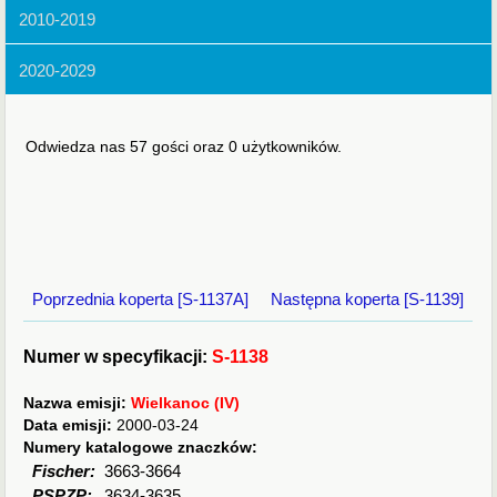
2010-2019
2020-2029
Odwiedza nas 57 gości oraz 0 użytkowników.
Poprzednia koperta [S-1137A]
Następna koperta [S-1139]
Numer w specyfikacji:
S-1138
Nazwa emisji:
Wielkanoc (IV)
Data emisji:
2000-03-24
Numery katalogowe znaczków:
Fischer:
3663-3664
PSPZP:
3634-3635