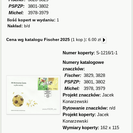
PSPZP:
3801-3802
Michel:
3978-3979
Ilość kopert w wydaniu:
1
Nakład:
b/d
Cena wg katalogu Fischer 2025
(1 kop.)
:
6.00 zł
Numer koperty:
S-1216/1-1
Numery katalogowe
znaczków:
Fischer:
3829, 3828
PSPZP:
3801, 3802
Michel:
3978, 3979
Projekt znaczków:
Jacek
Konarzewski
Rytowanie znaczków:
n/d
Projekt koperty:
Jacek
Konarzewski
Wymiary koperty:
162 x 115