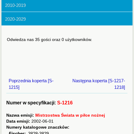
2010-2019
2020-2029
Odwiedza nas 35 gości oraz 0 użytkowników.
Poprzednia koperta [S-
Następna koperta [S-1217-
1215]
1218]
Numer w specyfikacji:
S-1216
Nazwa emisji:
Mistrzostwa Świata w piłce nożnej
Data emisji:
2002-06-01
Numery katalogowe znaczków:
Fischer:
3828-3829