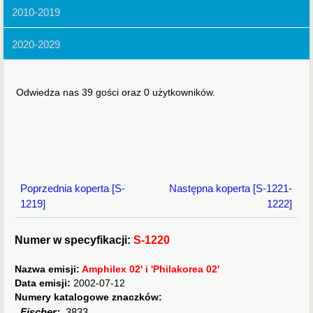
2010-2019
2020-2029
Odwiedza nas 39 gości oraz 0 użytkowników.
Poprzednia koperta [S-
Następna koperta [S-1221-
1219]
1222]
Numer w specyfikacji:
S-1220
Nazwa emisji:
Amphilex 02' i 'Philakorea 02'
Data emisji:
2002-07-12
Numery katalogowe znaczków:
Fischer:
3833