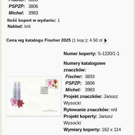
PSPZP:
3806
Michel:
3983
Ilość kopert w wydaniu:
1
Nakład:
b/d
Cena wg katalogu Fischer 2025
(1 kop.)
:
4.50 zł
Numer koperty:
S-1220/1-1
Numery katalogowe
znaczków:
Fischer:
3833
PSPZP:
3806
Michel:
3983
Projekt znaczków:
Janusz
Wysocki
Rytowanie znaczków:
n/d
Projekt koperty:
Janusz
Wysocki
Wymiary koperty:
162 x 114