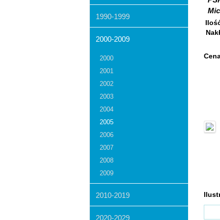
PS
Mic
1990-1999
Iloś
Nak
2000-2009
Cena
2000
2001
2002
2003
2004
2005
2006
2007
2008
2009
2010-2019
Ilust
2020-2029