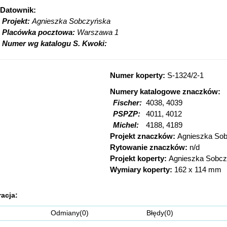
Datownik:
Projekt:
Agnieszka Sobczyńska
Placówka pocztowa:
Warszawa 1
Numer wg katalogu S. Kwoki:
Numer koperty:
S-1324/2-1
Numery katalogowe znaczków:
Fischer:
4038, 4039
PSPZP:
4011, 4012
Michel:
4188, 4189
Projekt znaczków:
Agnieszka So
Rytowanie znaczków:
n/d
Projekt koperty:
Agnieszka Sobc
Wymiary koperty:
162 x 114 mm
racja:
Odmiany(0) Błędy(0