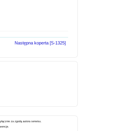
Następna koperta [S-1325]
wyłącznie za zgodą autora serwisu.
kwencje.