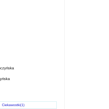
bczyńska
zyńska
)
Ciekawostki(1)