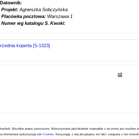
Datownik:
Projekt:
Agnieszka Sobczyńska
Placówka pocztowa:
Warszawa 1
Numer wg katalogu S. Kwoki:
rzednia koperta [S-1323]
Nowiński. Wszelkie prawa zastrzeżone.
Wykorzystanie jakichkolwiek materiałów z tej strony jest możliwe 
ona internetowa wykorzystuje
pliki Cookies
. Korzystając z niej akceptujesz ten fakt i związane z nim konse