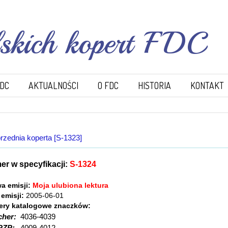
lskich kopert FDC
FDC
AKTUALNOŚCI
O FDC
HISTORIA
KONTAKT
rzednia koperta [S-1323]
r w specyfikacji:
S-1324
a emisji:
Moja ulubiona lektura
 emisji:
2005-06-01
ry katalogowe znaczków:
cher:
4036-4039