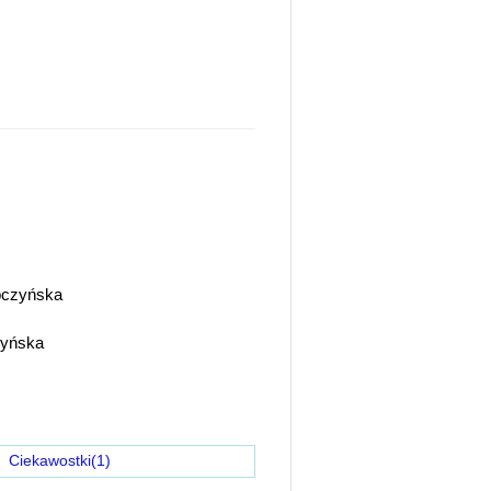
bczyńska
zyńska
)
Ciekawostki(1)