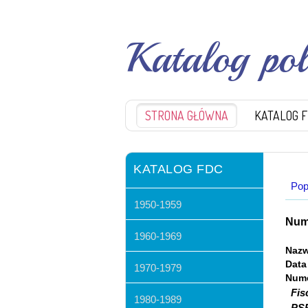
Katalog po
STRONA GŁÓWNA
KATALOG 
KATALOG FDC
Pop
1950-1959
Nume
1960-1969
Nazw
Data
1970-1979
Nume
Fis
1980-1989