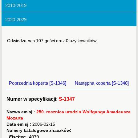
2010-2019
2020-2029
Odwiedza nas 107 gości oraz 0 użytkowników.
Poprzednia koperta [S-1346]
Następna koperta [S-1348]
Numer w specyfikacji:
S-1347
Nazwa emisji:
250. rocznica urodzin Wolfganga Amadeusza
Mozarta
Data emisji:
2006-02-15
Numery katalogowe znaczków:
Fischer:
4079