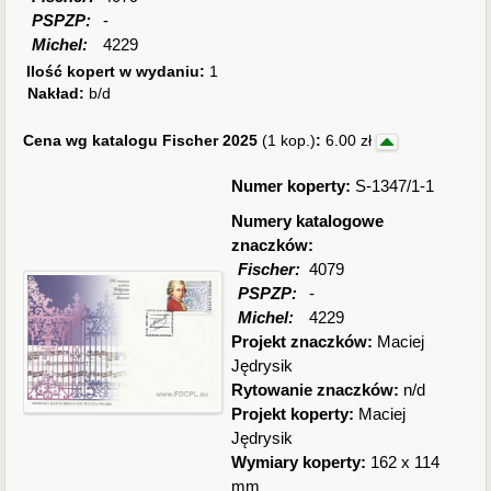
PSPZP:
-
Michel:
4229
Ilość kopert w wydaniu:
1
Nakład:
b/d
Cena wg katalogu Fischer 2025
(1 kop.)
:
6.00 zł
Numer koperty:
S-1347/1-1
Numery katalogowe
znaczków:
Fischer:
4079
PSPZP:
-
Michel:
4229
Projekt znaczków:
Maciej
Jędrysik
Rytowanie znaczków:
n/d
Projekt koperty:
Maciej
Jędrysik
Wymiary koperty:
162 x 114
mm