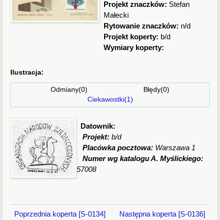
Projekt znaczków:
Stefan
Małecki
Rytowanie znaczków:
n/d
Projekt koperty:
b/d
Wymiary koperty:
Ilustracja:
Odmiany(0) Błędy(0)
Ciekawostki(1)
Datownik:
Projekt:
b/d
Placówka pocztowa:
Warszawa 1
Numer wg katalogu A. Myślickiego:
57008
Poprzednia koperta [S-0134]
Następna koperta [S-0136]