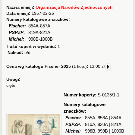
Nazwa emisji:
Organizacja Narodów Zjednoczonych
Data emisji:
1957-02-26
Numery katalogowe znaczków:
Fischer:
854A-857A
PSPZP:
819A-821A
Michel:
998B-1000B
Ilość kopert w wydaniu:
1
Nakład:
b/d
Cena wg katalogu Fischer 2025
(1 kop.)
:
13.00 zł
Uwagi:
cięte
Numer koperty:
S-0135/1-1
Numery katalogowe
znaczków:
Fischer:
855A, 856A | 854A
PSPZP:
819A, 820A | 821A
Michel:
998B, 999B | 1000B